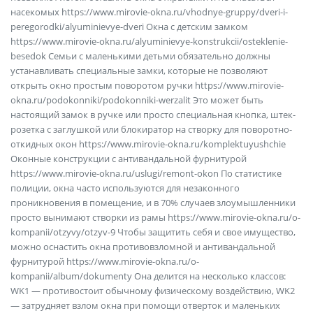
насекомых https://www.mirovie-okna.ru/vhodnye-gruppy/dveri-i-
peregorodki/alyuminievye-dveri Окна с детским замком
https://www.mirovie-okna.ru/alyuminievye-konstrukcii/osteklenie-
besedok Семьи с маленькими детьми обязательно должны
устанавливать специальные замки, которые не позволяют
открыть окно простым поворотом ручки https://www.mirovie-
okna.ru/podokonniki/podokonniki-werzalit Это может быть
настоящий замок в ручке или просто специальная кнопка, штек-
розетка с заглушкой или блокиратор на створку для поворотно-
откидных окон https://www.mirovie-okna.ru/komplektuyushchie
Оконные конструкции с антивандальной фурнитурой
https://www.mirovie-okna.ru/uslugi/remont-okon По статистике
полиции, окна часто используются для незаконного
проникновения в помещение, и в 70% случаев злоумышленники
просто вынимают створки из рамы https://www.mirovie-okna.ru/o-
kompanii/otzyvy/otzyv-9 Чтобы защитить себя и свое имущество,
можно оснастить окна противовзломной и антивандальной
фурнитурой https://www.mirovie-okna.ru/o-
kompanii/album/dokumenty Она делится на несколько классов:
WK1 — противостоит обычному физическому воздействию, WK2
— затрудняет взлом окна при помощи отверток и маленьких